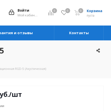
Войти
Корзина
0
0
0
Мой кабинет
пуста
рантия и отзывы
Контакты
5
ционная RGD-5 (Акустическая)
уб.
/шт
чии