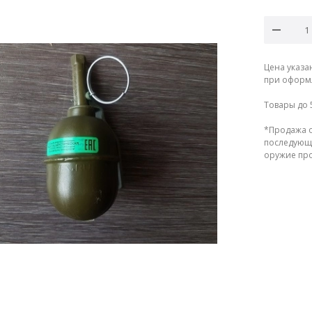
Цена указа
при оформл
Товары до 
*Продажа о
последующе
оружие прод