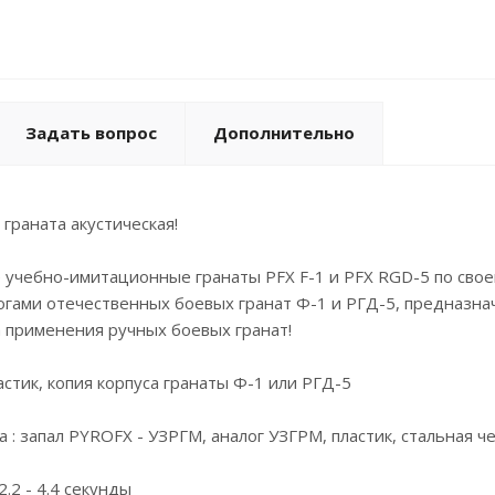
Задать вопрос
Дополнительно
 граната акустическая!
 учебно-имитационные гранаты PFX F-1 и PFX RGD-5 по свое
гами отечественных боевых гранат Ф-1 и РГД-5, предназна
 применения ручных боевых гранат!
астик, копия корпуса гранаты Ф-1 или РГД-5
 : запал PYROFX - УЗРГМ, аналог УЗГРМ, пластик, стальная ч
.2 - 4.4 секунды