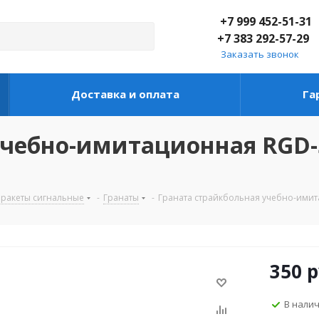
+7 999 452-51-31
+7 383 292-57-29
Заказать звонок
Доставка и оплата
Га
учебно-имитационная RGD-
 ракеты сигнальные
-
Гранаты
-
Граната страйкбольная учебно-имита
350
р
В нали