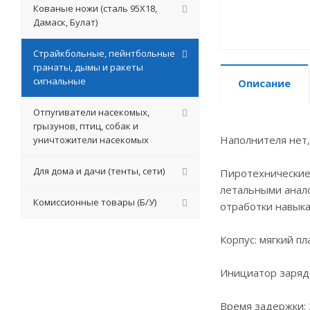
Кованые ножи (сталь 95Х18,
Дамаск, Булат)
Страйкбольные, пейнтбольные
гранаты, дымы и ракеты
сигнальные
Описание
Отпугиватели насекомых,
грызунов, птиц, собак и
Наполнителя нет,
уничтожители насекомых
Для дома и дачи (тенты, сети)
Пиротехнические
летальными анало
Комиссионные товары (Б/У)
отработки навыка
Корпус: мягкий пл
Инициатор заряда
Время задержки: 2