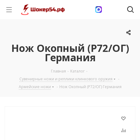
Нож Окопный (Р72/ОГ)
Германия
Главная
-
Каталог
-
Сувенирные ножи и реплики клинкового оружия
-
Армейские ножи
-
Нож Окопный (Р72/ОГ) Германия