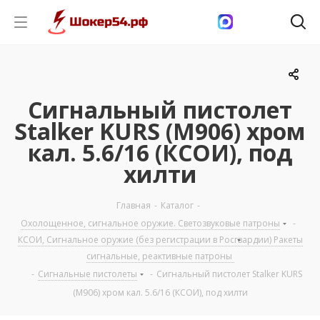
Сигнальный пистолет
Stalker KURS (М906) хром
кал. 5.6/16 (КСОИ), под
хилти
Главная
-
Каталог
-
Охолощенное, сигнальное оружие. Светозвуковые патроны
-
КСОИ, Сигнальное оружие (без регистрации в Росгвардии) Ракеты
сигнальные, реактивные патроны
-
Сигнальные пистолеты
-
Сигнальный пистолет Stalker KURS
(М906) хром кал. 5.6/16 (КСОИ), под хилти