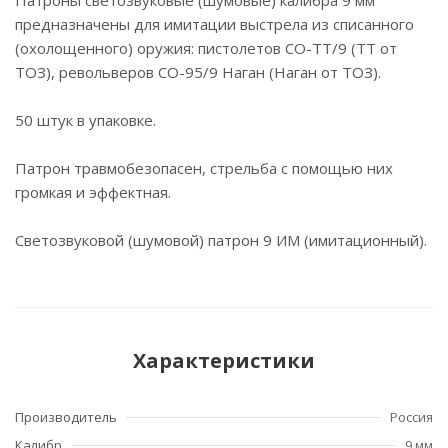
Патроны светозвуковые (шумовые) калибра 9 мм
предназначены для имитации выстрела из списанного
(охолощенного) оружия: пистолетов СО-ТТ/9 (ТТ от
ТОЗ), револьверов СО-95/9 Наган (Наган от ТОЗ).
50 штук в упаковке.
Патрон травмобезопасен, стрельба с помощью них
громкая и эффектная.
Светозвуковой (шумовой) патрон 9 ИМ (имитационный).
Характеристики
Производитель
Россия
Калибр
9 мм