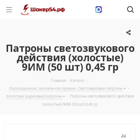
Патроны светозвукового
действия (холостые)
9ИМ (50 шт) 0,45 гр
Главная
-
Каталог
-
Охолощенное, сигнальное оружие. Светозвуковые патроны
-
Холостые (шумовые) патроны
-
Патроны светозвукового действия
(холостые) 9ИМ (50 шт) 0,45 гр