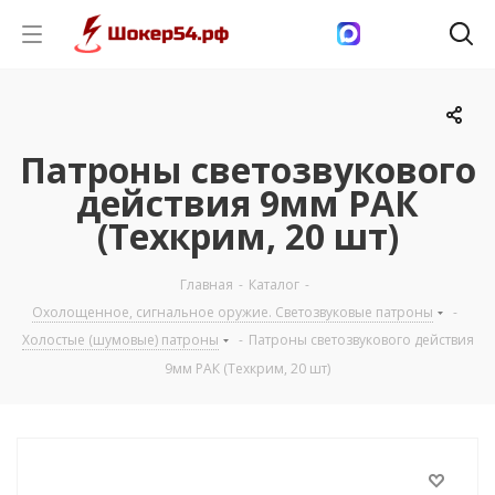
Патроны светозвукового
действия 9мм РАК
(Техкрим, 20 шт)
Главная
-
Каталог
-
Охолощенное, сигнальное оружие. Светозвуковые патроны
-
Холостые (шумовые) патроны
-
Патроны светозвукового действия
9мм РАК (Техкрим, 20 шт)