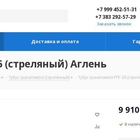
+7 999 452-51-31
+7 383 292-57-29
Заказать звонок
Доставка и оплата
Га
6 (стреляный) Аглень
)
-
Тубус гранатомёта (стрелянный)
-
Тубус гранатомета РПГ-26 (стрел
9 910
В нали