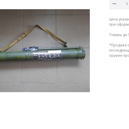
Цена указа
при оформл
Товары до 
*Продажа о
последующе
оружие прод