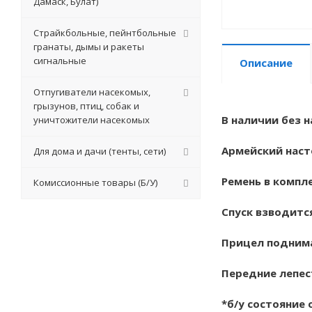
Дамаск, Булат)
Страйкбольные, пейнтбольные
гранаты, дымы и ракеты
сигнальные
Описание
Отпугиватели насекомых,
грызунов, птиц, собак и
В наличии без 
уничтожители насекомых
Армейский наст
Для дома и дачи (тенты, сети)
Ремень в компл
Комиссионные товары (Б/У)
Спуск взводитс
Прицел подним
Передние лепес
*б/у состояние