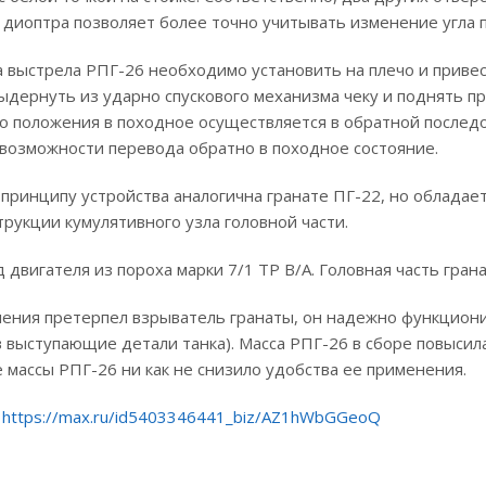
 диоптра позволяет более точно учитывать изменение угла 
 выстрела РПГ-26 необходимо установить на плечо и привес
выдернуть из ударно спускового механизма чеку и поднять 
о положения в походное осуществляется в обратной последо
возможности перевода обратно в походное состояние.
 принципу устройства аналогична гранате ПГ-22, но облада
рукции кумулятивного узла головной части.
 двигателя из пороха марки 7/1 ТР В/А. Головная часть гра
ния претерпел взрыватель гранаты, он надежно функционир
 выступающие детали танка). Масса РПГ-26 в сборе повысилась
 массы РПГ-26 ни как не снизило удобства ее применения.
-
https://max.ru/id5403346441_biz/AZ1hWbGGeoQ