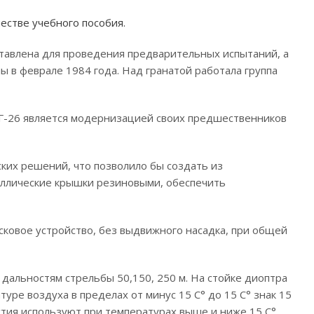
честве учебного пособия.
дставлена для проведения предварительных испытаний, а
ы в феврале 1984 года. Над гранатой работала группа
ПГ-26 является модернизацией своих предшественников
ких решений, что позволило бы создать из
таллические крышки резиновыми, обеспечить
сковое устройство, без выдвижного насадка, при общей
дальностям стрельбы 50,150, 250 м. На стойке диоптра
туре воздуха в пределах от минус 15 С° до 15 С° знак 15
стия используют при температурах выше и ниже 15 С°.