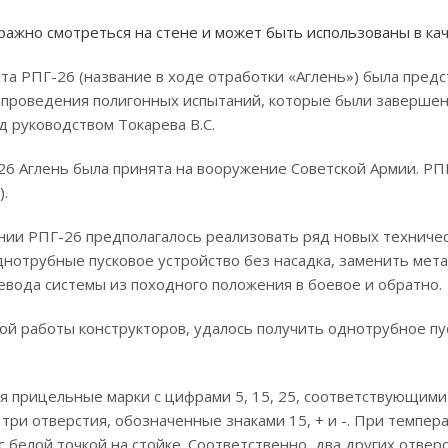
ражно смотреться на стене и может быть использованы в ка
ата РПГ-26 (название в ходе отработки «Аглень») была пре
я проведения полигонных испытаний, которые были завершен
д руководством Токарева В.С.
26 Аглень была принята на вооружение Советской Армии. Р
).
ии РПГ-26 предполагалось реализовать ряд новых техничес
днотрубные пусковое устройство без насадка, заменить ме
вода системы из походного положения в боевое и обратно.
ой работы конструкторов, удалось получить однотрубное пу
 прицельные марки с цифрами 5, 15, 25, соответствующими 
 три отверстия, обозначенные знаками 15, + и -. При темпера
с белой точкой на стойке. Соответственно, два других отвер