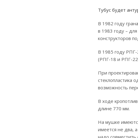
Тубус будет анту
В 1982 году гран
в 1983 году – дл
конструкторов по
В 1985 году РПГ-
(РПГ-18 и РПГ-22
При проектирован
стеклопластика о
возможность пере
В ходе кропотлив
длине 770 мм.
На мушке имеются
имеется не два, а
надо совместить 