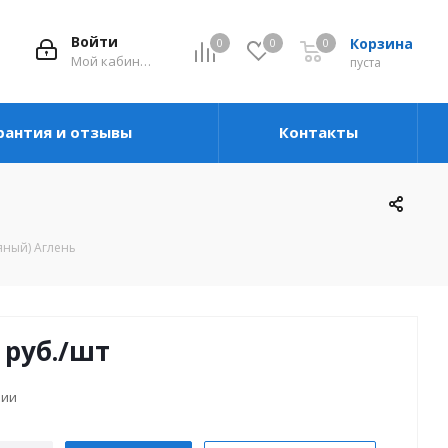
Войти
Корзина
0
0
0
Мой кабинет
пуста
рантия и отзывы
Контакты
яный) Аглень
руб.
/шт
чии