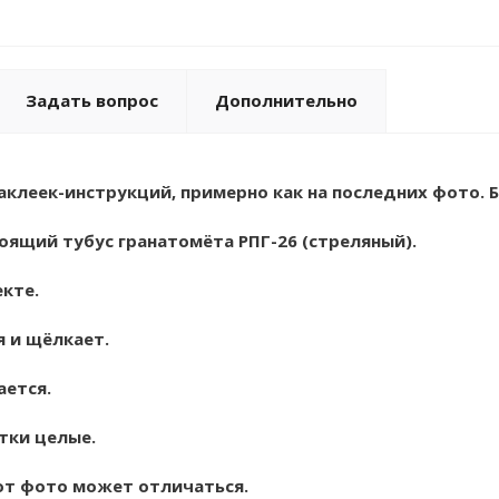
Задать вопрос
Дополнительно
наклеек-инструкций, примерно как на последних фото. 
оящий тубус гранатомёта РПГ-26 (стреляный).
екте.
я и щёлкает.
ается.
тки целые.
 от фото может отличаться.