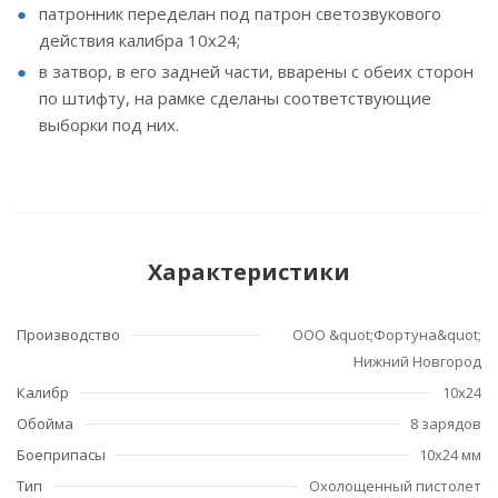
патронник переделан под патрон светозвукового
действия калибра 10x24;
в затвор, в его задней части, вварены с обеих сторон
по штифту, на рамке сделаны соответствующие
выборки под них.
Характеристики
Производство
ООО &quot;Фортуна&quot;
Нижний Новгород
Калибр
10х24
Обойма
8 зарядов
Боеприпасы
10х24 мм
Тип
Охолощенный пистолет