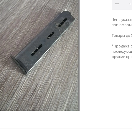
Цена указа
при оформл
Товары до 
*Продажа о
последующе
оружие прод