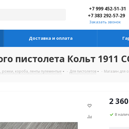
+7 999 452-51-31
+7 383 292-57-29
Заказать звонок
Доставка и оплата
Га
го пистолета Кольт 1911 C
, рожки, короба, ленты пулементые
-
Для пистолетов
-
Магазин для 
2 360
В нали