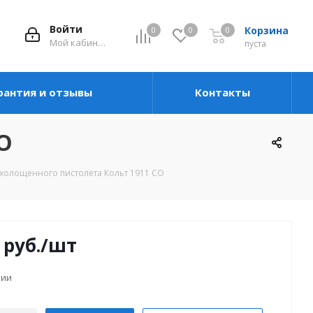
Войти
Корзина
0
0
0
Мой кабинет
пуста
рантия и отзывы
Контакты
O
охолощенного пистолета Кольт 1911 CO
руб.
/шт
чии