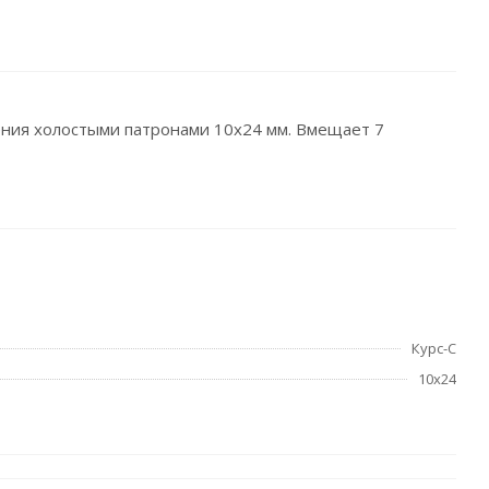
ения холостыми патронами 10х24 мм. Вмещает 7
Курс-С
10х24