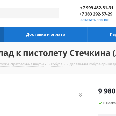
+7 999 452-51-31
+7 383 292-57-29
Заказать звонок
Доставка и оплата
Га
ад к пистолету Стечкина (
дсумки, страховочные шнуры
-
Кобура
-
Деревянная кобура-приклад к 
9 980
В нали