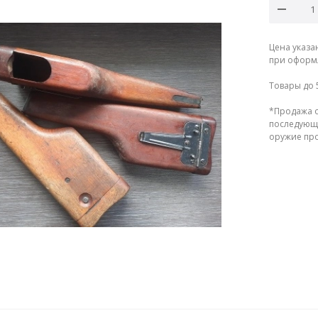
Цена указа
при оформл
Товары до 
*Продажа о
последующе
оружие прод