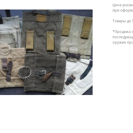
Цена указа
при оформл
Товары до 
*Продажа о
последующе
оружие прод