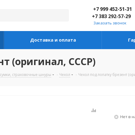
+7 999 452-51-31
+7 383 292-57-29
Заказать звонок
Доставка и оплата
Га
нт (оригинал, СССР)
дсумки, страховочные шнуры
-
Чехол
-
Чехол под лопатку брезент (ор
Нет в 