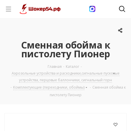
Сменная обойма к
пистолету Пионер
Главная
-
Каталог
-
Аэрозольные устройства и расходники,сигнальные пусковые
устройства, перцовые баллончики, сигнальный горн
-
Комплектующие (переходники, обоймы)
-
Сменная обойма к
пистолету Пионер