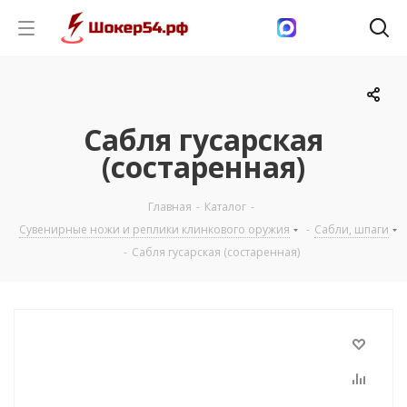
Сабля гусарская
(состаренная)
Главная
-
Каталог
-
Сувенирные ножи и реплики клинкового оружия
-
Сабли, шпаги
-
Сабля гусарская (состаренная)