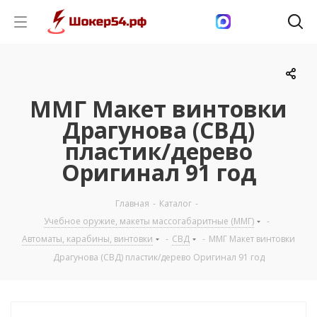
ММГ Макет винтовки
Драгунова (СВД)
пластик/дерево
Оригинал 91 год
Главная
-
Каталог
-
Учебное оружие, макеты массогабаритные (ММГ)
-
Автоматы, карабины, винтовки
-
СВД
-
ММГ Макет винтовки
Драгунова (СВД) пластик/дерево Оригинал 91 год