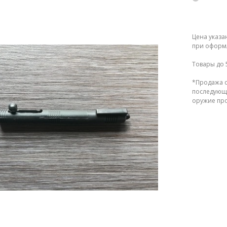
Цена указа
при оформл
Товары до 
*Продажа о
последующе
оружие прод