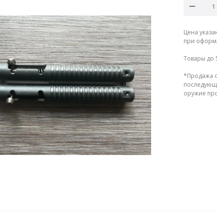
Цена указа
при оформл
Товары до 
*Продажа о
последующе
оружие прод