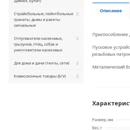
Дамаск, Булат)
Описание
Страйкбольные, пейнтбольные
гранаты, дымы и ракеты
сигнальные
Приспособление д
Отпугиватели насекомых,
грызунов, птиц, собак и
Пусковое устройс
уничтожители насекомых
резьбовых патрон
Для дома и дачи (тенты, сети)
Металлический бо
Комиссионные товары (Б/У)
Характерис
Размер, мм
Вес, г