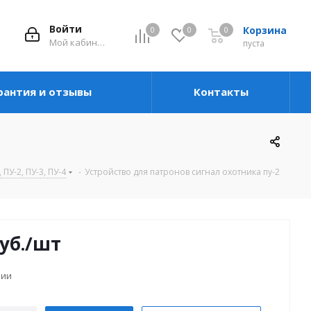
Войти
Корзина
0
0
0
Мой кабинет
пуста
рантия и отзывы
Контакты
, ПУ-2, ПУ-3, ПУ-4
-
Устройство для патронов сигнал охотника пу-2
уб.
/шт
чии